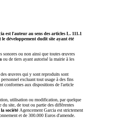
a est l'auteur au sens des articles L. 111.1
t le développement dudit site ayant été
es sonores ou non ainsi que toutes œuvres
a
ou de tiers ayant autorisé la mairie à les
t des œuvres qui y sont reproduits sont
e personnel excluant tout usage à des fins
nt conformes aux dispositions de l'article
tion, utilisation ou modification, par quelque
 du site, de tout ou partie des différentes
e
la société
Agencement Garcia est strictement
prisonnement et de 300.000 Euros d'amende.