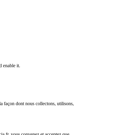
 enable it.
la façon dont nous collectons, utilisons,
cia.fr, vous convenez et acceptez que